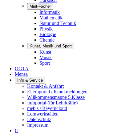
Türkisch
Mint-Fächer
Informatik
Mathematik
Natur und Technik
Physik
Biologie
Chemie
Kunst, Musik und Sport
Kunst
Musik
Sport
OGTA
Mensa
Info & Service
Kontakt & Anfahrt
Elternportal / Krankmeldungen
Willkommensmappe 5.Klasse
Infoportal (für Lehrkräfte)
mebis / Bayerncloud
Lernwerkstätten
Datenschutz
Impressum
C