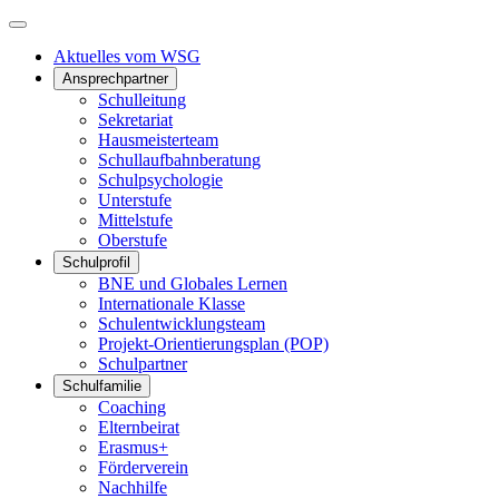
Aktuelles vom WSG
Ansprechpartner
Schulleitung
Sekretariat
Hausmeisterteam
Schullaufbahnberatung
Schulpsychologie
Unterstufe
Mittelstufe
Oberstufe
Schulprofil
BNE und Globales Lernen
Internationale Klasse
Schulentwicklungsteam
Projekt-Orientierungsplan (POP)
Schulpartner
Schulfamilie
Coaching
Elternbeirat
Erasmus+
Förderverein
Nachhilfe